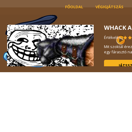
FŐOLDAL
VÉGIGJÁTSZÁS
WHACK A
Értékelés
Mit szoktál ére
 ...
egy fárasztó nap
JÁTSS