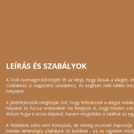
LEÍRÁS ÉS SZABÁLYOK
A Troll csomagol bőröndjét! Itt az ideje, hogy lássuk a világot,
Csatlakozz a nagyszerű utazáshoz, és segítsen neki találni m
helyzetre.
A játékfejlesztők meghívják Önt, hogy felfedezzék a világot Indiá
helyeket és furcsa embereket! Ne felejtsük el, hogy minden szin
élvezni fogja a vicces képeket, hanem megoldást is találhat az egy
A feladatok soha nem könnyűek, de mindig viccesek! Kapcsolja be
minden lehetséges szabályok és korlátok - ez az egyetlen mód